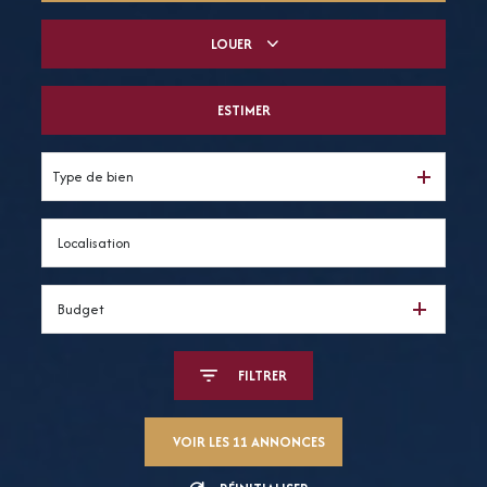
LOUER
De l'ancien
Du neuf
ESTIMER
à l'année
De l'immo pro
De l'immo pro
Type de bien
Budget
FILTRER
VOIR LES
11
ANNONCES