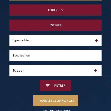
LOUER
De l'ancien
Du neuf
ESTIMER
à l'année
De l'immo pro
De l'immo pro
Type de bien
Budget
FILTRER
VOIR LES
11
ANNONCES