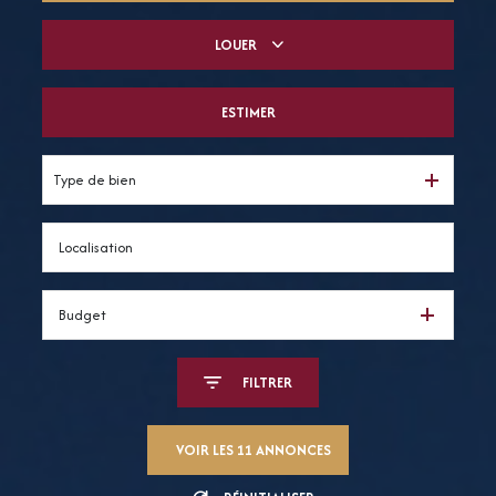
LOUER
De l'ancien
Du neuf
ESTIMER
à l'année
De l'immo pro
De l'immo pro
Type de bien
Budget
FILTRER
VOIR LES
11
ANNONCES