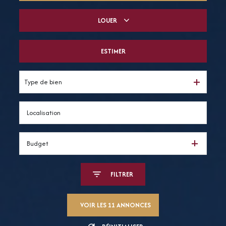
LOUER
De l'ancien
Du neuf
ESTIMER
à l'année
De l'immo pro
De l'immo pro
Type de bien
Budget
FILTRER
VOIR LES
11
ANNONCES