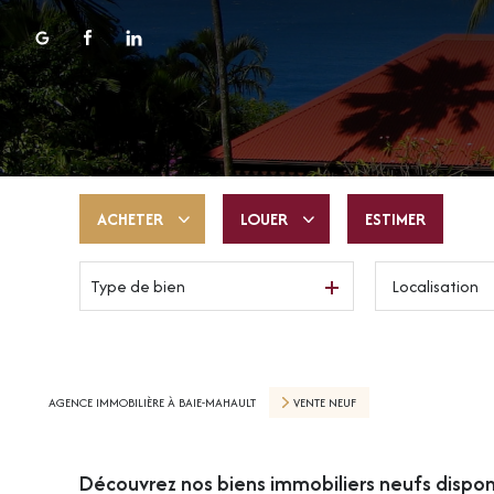
ACHETER
LOUER
ESTIMER
Type de bien
De l'ancien
à l'année
Du neuf
De l'immo pro
De l'immo pro
AGENCE IMMOBILIÈRE À BAIE-MAHAULT
VENTE NEUF
Découvrez nos biens immobiliers neufs dispon