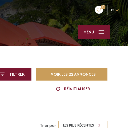
0
FR
MENU
FILTRER
VOIR LES
22
ANNONCES
RÉINITIALISER
Trier par
LES PLUS RÉCENTES